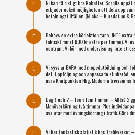
Ni kan få riktigt bra Rabatter. Scrolla uppåt
erbjuder också möjligheten att dela upp su
betalningstillfällen. (klicka – Kursdatum & 
Behövs en extra körlektion tar vi INTE extra 
faktiskt minst 800 kr extra per timme). Vi öv
centrum. Vi kör med undervisning, inte stres
Vi sysslar BARA med mopedutbildning och f
det! Uppföljning och anpassade studieråd, en 
nära Knutpunkten Hbg. Moderna trivsamma lo
Dag 1 och 2 – Teori fem timmar – Alltså 2 ggr
Manöverkörning två timmar. Plus individanpa
avslutar med övningskörning i trafik. Går i di
Vi har fantastisk statistik hos Trafikverket –