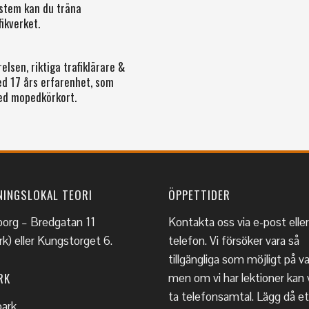
ystem kan du träna
ikverket.
lsen, riktiga trafiklärare &
d 17 års erfarenhet, som
ed mopedkörkort.
NINGSLOKAL TEORI
ÖPPETTIDER
borg – Bredgatan 11
Kontakta oss via e-post eller
k) eller Kungstorget 6.
telefon. Vi försöker vara så
tillgängliga som möjligt på v
RK
men om vi har lektioner kan v
ta telefonsamtal. Lägg då et