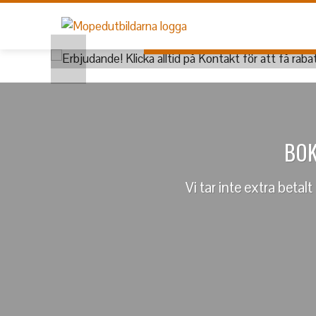
ERBJUDAND
Skip
to
content
Klicka h
BOK
Vi tar inte extra betal