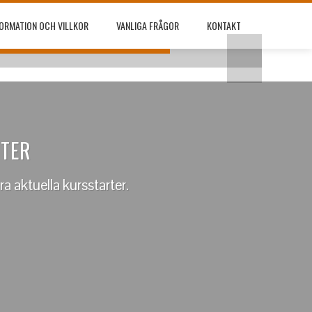
FÖR ATT FÅ
FORMATION OCH VILLKOR
VANLIGA FRÅGOR
KONTAKT
200kr per
RTER
ra aktuella kursstarter.