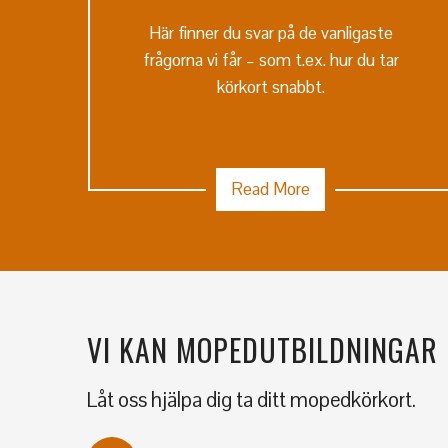
Här finner du svar på de vanligaste
frågorna vi får – som t.ex. hur du tar
körkort snabbt.
Read More
VI KAN MOPEDUTBILDNINGAR
Låt oss hjälpa dig ta ditt mopedkörkort.