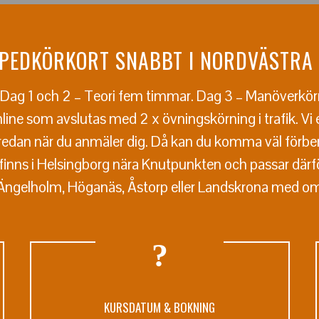
PEDKÖRKORT SNABBT I NORDVÄSTRA
. Dag 1 och 2 – Teori fem timmar. Dag 3 – Manöverkör
online som avslutas med 2 x övningskörning i trafik. Vi 
 redan när du anmäler dig. Då kan du komma väl förbere
 finns i Helsingborg nära Knutpunkten och passar därför
 Ängelholm, Höganäs, Åstorp eller Landskrona med o
KURSDATUM & BOKNING