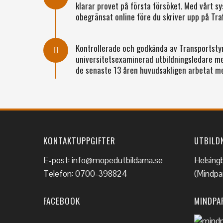
klarar provet på första försöket. Med vårt s
obegränsat online före du skriver upp på Traf
Kontrollerade och godkända av Transportstyre
universitetsexaminerad utbildningsledare me
de senaste 13 åren huvudsakligen arbetat m
KONTAKTUPPGIFTER
UTBILD
E-post: info@mopedutbildarna.se
Helsing
Telefon: 0700-398824
(Mindpar
FACEBOOK
MINDPA