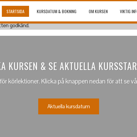
E! KLICKA ALLTID PÅ KONTAKT 
RABATTEN GODKÄND.
STARTSIDA
KURSDATUM & BOKNING
OM KURSEN
VIKTIG IN
är för att läsa om vårt Erbjudande – Från 7
person
A KURSEN & SE AKTUELLA KURSSTA
t för körlektioner. Klicka på knappen nedan för att se vå
Aktuella kursdatum