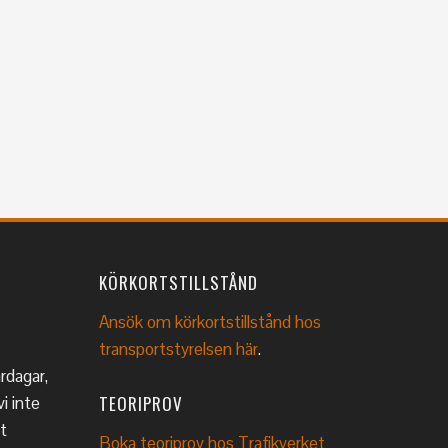
KÖRKORTSTILLSTÅND
Ansök om körkortstillstånd hos
transportstyrelsen här
.
ardagar,
TEORIPROV
i inte
t
Boka teoriprov hos Trafikverket