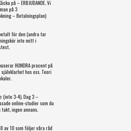
 Klicka på – ERBJUDANDE. Vi
mman på 3
Bokning – Betalningsplan)
betalt för den (andra tar
ningskör inte mitt i
stest.
okuserar HUNDRA procent på
självklarhet hos oss. Teori
kaler.
 (inte 3-4). Dag 3 –
ssade online-studier som du
n takt, ingen annans.
 8 av 10 som följer våra råd